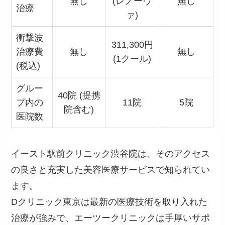
無し
(レノーヴ
無し
治療
ァ)
衝撃波
311,300円
治療費
無し
無し
(1クール)
(税込)
グルー
40院 (提携
プ内の
11院
5院
院含む)
医院数
イースト駅前クリニック渋谷院は、そのアクセス
の良さと充実した美容医療サービスで知られてい
ます。
Dクリニック東京は最新の医療技術を取り入れた
治療が強みで、エーツークリニックは手厚いサポ